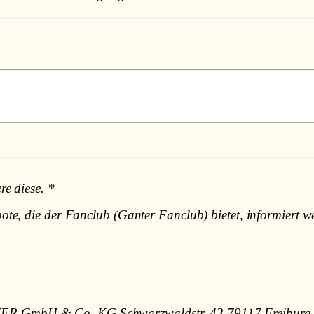
re diese.
*
te, die der Fanclub (Ganter Fanclub) bietet, informiert w
TER GmbH & Co. KG Schwarzwaldstr. 43 79117 Freiburg zu